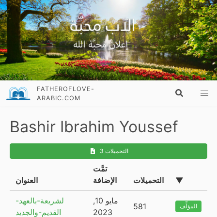
FATHEROFLOVE-
ARABIC.COM
Bashir Ibrahim Youssef
3 التحميلات
تمَّت
▼
التحميلات
الإضافة
العنوان
مايو 10,
لشريعة-بالعهد-
581
المؤلِّف
2023
القديم-والجديد