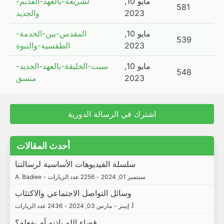
مايو 10,
لشريعة-بالعهد-القديم-
581
2023
والجديد
مايو 10,
المقدس-بين-الخدمة-
539
2023
الطقسية-والنبوة
مايو 10,
سبت-الخليقة-بالعهد-الجديد-
548
2023
منسق
اشترك في الرسالة الدورية
أحدث المقالات
سلسلة الفيديوهات الأساسية لرسالتنا
سبتمبر 01, 2024
•
2256 عدد الزيارات
•
A. Badiee
وسائل التواصل الاجتماعي والاكتئاب
أ. إيبنز
•
مارس 03, 2024
•
2436 عدد الزيارات
قضاء الله بإذنه أم بفعله؟