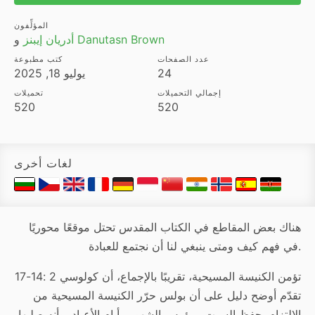
المؤلِّفون
Danutasn Brown
و
أدريان إيبنز
عدد الصفحات
كتب مطبوعة
24
يوليو 18, 2025
إجمالي التحميلات
تحميلات
520
520
لغات أخرى
هناك بعض المقاطع في الكتاب المقدس تحتل موقعًا محوريًا
.
في فهم كيف ومتى ينبغي لنا أن نجتمع للعبادة
تؤمن الكنيسة المسيحية، تقريبًا بالإجماع، أن كولوسي 2 :14-17
تقدّم أوضح دليل على أن بولس حرّر الكنيسة المسيحية من
الالتزام بحفظ السبت ورؤوس الشهور وأيام الأعياد، وأنه صلبها