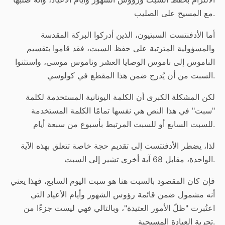
.
مع المسيح على الصليب
أما الأدفنتست السبتيون، الذين أدركوا البركة المقدسة
والمسؤولية المترتبة على حفظ السبت، فقد قاموا بتقسيم
الناموس إلى ناموس الوصايا العشر وناموس موسى، واستثنوا
.
السبت من أن يُدرج ضمن هذا المقطع في كولوسي
لكن المشكلة الكبرى أن الكلمة اليونانية المستخدمة لكلمة
"سبت" في هذا النص هي نفسها تمامًا الكلمة المستخدمة
.
للسبت السابع أو للسبت المرتبط بأسبوع من سبعة أيام
لذا، يضطر الأدفنتست إلى تقديم حجة خاصة تتعلق بهذه الآية
.
الواحدة، مقابل 68 آية أخرى تشير إلى السبت
فإن كان المقصود بالسبت هنا هو سبت اليوم السابع، فهذا يعني
أنه مشمول ضمن قائمة رؤوس الشهور وأيام الأعياد التي
اعتُبرت "ظلّ الأمور العتيدة"، وبالتالي فهي ليست جزءًا من
.
تجربة العبادة المسيحية