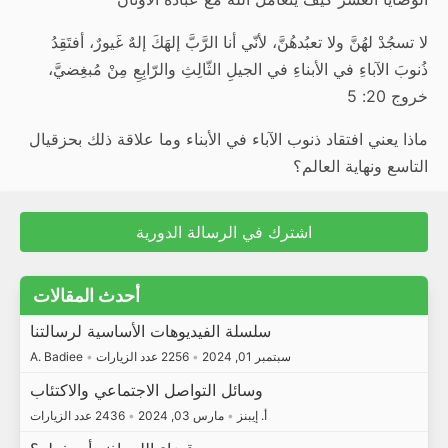
لا تسجُدْ لهُنَّ ولا تعبُدهُنَّ، لأنّي أنا الرَّبَّ إلهَكَ إلهٌ غَيورٌ، أفتَقِدُ
ذُنوبَ الآباءِ في الأبناءِ في الجيلِ الثّالِثِ والرّابِعِ مِنْ مُبغِضيَّ،
خروج 20: 5
ماذا يعني افتقاد ذنوب الآباء في الأبناء وما علاقة ذلك بحزقيال
التاسع ونهاية العالم؟
اشترك في الرسالة الدورية
أحدث المقالات
سلسلة الفيديوهات الأساسية لرسالتنا
سبتمبر 01, 2024
•
2256 عدد الزيارات
•
A. Badiee
وسائل التواصل الاجتماعي والاكتئاب
أ. إيبنز
•
مارس 03, 2024
•
2436 عدد الزيارات