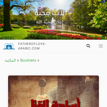
FATHEROFLOVE-
ARABIC.COM
»
Booklets
»
المكتبة