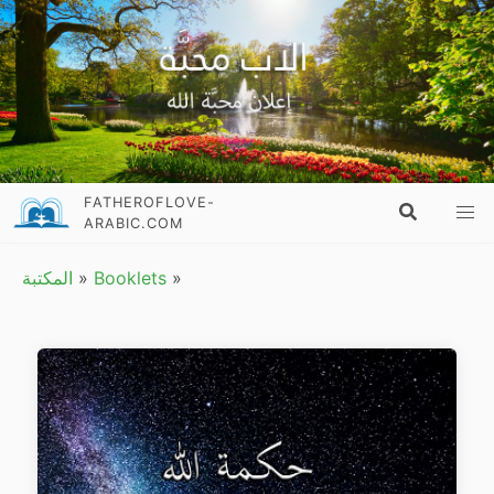
FATHEROFLOVE-
ARABIC.COM
»
Booklets
»
المكتبة