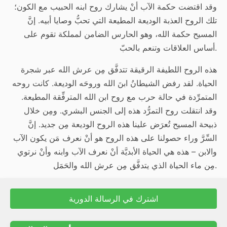
وقد اقتضت حكمة الآب أنْ يشارك روح ابنه الحبيب مع الكون؛
تلك الروح العذبة الوديعة المطيعة التي تحبُّ وصايا أبيه. إنَّ
المسيح حكمة الله، وهو الحارس الضامن لمملكة تقوم على
أساس العلاقات وتنعم بالحبّ.
هذه الروح اللطيفة الرقيقة تتدفَّق مِن عرش الله عبر شجرة
الحياة. لقد رفض الشيطانُ ابنَ الله وروحَه الوديعة. كانت روحه
المتمرِّدة في حالة حرب مع روح ابن الله المترفِّقة المطيعة.
وقد انتقلت روح التمرُّد هذه إلى الجنس البشري. ومِن خلال
ذبيحة المسيح تُعرَض علينا هذه الروح الوديعة مِن جديد. إنَّ
السِّرَّ وراء حصولنا على هذه الروح هو أنْ نعرف مَن يكون الآب
والابن – هذه هي الحياة الأبديَّة أنْ نعرف الآب وابنه وأنْ نرتوي
مِن ماء الحياة الذي يتدفَّق مِن عرش الله والحَمَل.
اشترك في الرسالة الدورية