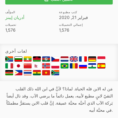
كتب مطبوعة
المؤلِّف
فبراير 21, 2020
أدريان إيبنز
إجمالي التحميلات
تحميلات
1,576
1,576
لغات أخرى
مَن له الابن فله الحياة. لماذا؟ لأنَّ في ابن الله ذلك القلب
النقيّ لابنٍ مطيع لأبيه، يعمل دائماً ما يرضي الآب. وقد نال أيضاً
بَركة الآب الذي أحبَّه محبَّة عميقة. إنَّ قلب الابن يستقرُّ مطمئنّاً
في محبَّة أبيه.